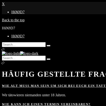
X
HØØD7
Back to the top
HØØD7
HØØD7
Search
Type
for:
and
hit
Search
enter
Type
for:
and
hit
enter
HÄUFIG GESTELLTE FR
WIE ALT MUSS MAN SEIN UM SICH BEI EUCH EIN TAT
Wir tätowieren niemanden unter 18 Jahren.
WIE KANN ICH EINEN TERMIN VEREINBAREN?